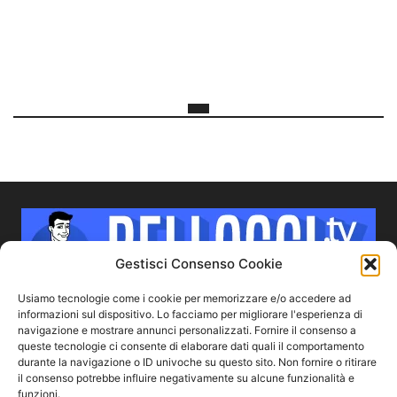
Gestisci Consenso Cookie
Usiamo tecnologie come i cookie per memorizzare e/o accedere ad
informazioni sul dispositivo. Lo facciamo per migliorare l'esperienza di
navigazione e mostrare annunci personalizzati. Fornire il consenso a
CHI SIAMO
queste tecnologie ci consente di elaborare dati quali il comportamento
durante la navigazione o ID univoche su questo sito. Non fornire o ritirare
il consenso potrebbe influire negativamente su alcune funzionalità e
Bellocci.TV ha l'obiettivo di parlare dei ragazzi più sexy che
funzioni.