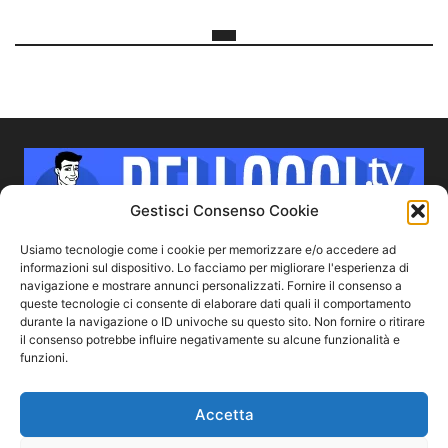
Gestisci Consenso Cookie
Usiamo tecnologie come i cookie per memorizzare e/o accedere ad
informazioni sul dispositivo. Lo facciamo per migliorare l'esperienza di
navigazione e mostrare annunci personalizzati. Fornire il consenso a
CHI SIAMO
queste tecnologie ci consente di elaborare dati quali il comportamento
durante la navigazione o ID univoche su questo sito. Non fornire o ritirare
il consenso potrebbe influire negativamente su alcune funzionalità e
Bellocci.TV ha l'obiettivo di parlare dei ragazzi più sexy che
funzioni.
prendono parte a programmi Tv, serie, film o reality show.
Vedi un bel ragazzo in TV? Vieni da noi e scoprirai tante
curiosità su di lui.
Accetta