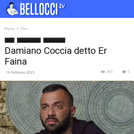
Home
Film
Film
Programmi TV
Reality show
Damiano Coccia detto Er
Faina
305
0
16 Febbraio 2023