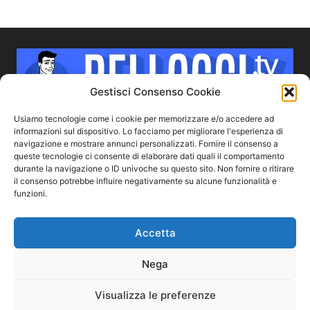
Gestisci Consenso Cookie
Usiamo tecnologie come i cookie per memorizzare e/o accedere ad
informazioni sul dispositivo. Lo facciamo per migliorare l'esperienza di
navigazione e mostrare annunci personalizzati. Fornire il consenso a
CHI SIAMO
queste tecnologie ci consente di elaborare dati quali il comportamento
durante la navigazione o ID univoche su questo sito. Non fornire o ritirare
il consenso potrebbe influire negativamente su alcune funzionalità e
Bellocci.TV ha l'obiettivo di parlare dei ragazzi più sexy che
funzioni.
prendono parte a programmi Tv, serie, film o reality show.
Vedi un bel ragazzo in TV? Vieni da noi e scoprirai tante
curiosità su di lui.
Accetta
Contattaci:
redazione@bellocci.tv
Nega
Visualizza le preferenze
L’idea
Disclaimer
Contatti